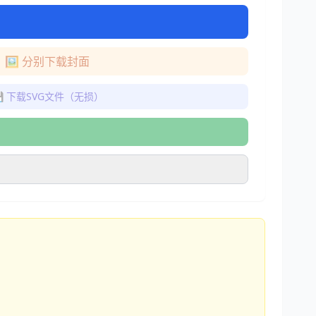
🖼️ 分别下载封面
 下载SVG文件（无损）